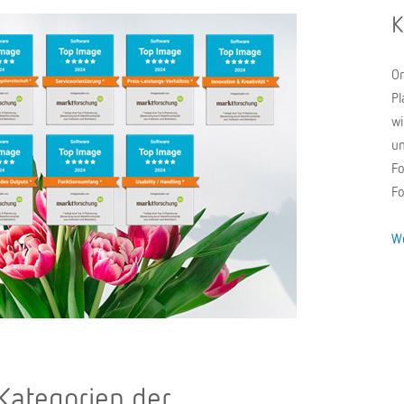
K
On
Pl
wi
un
Fo
Fo
We
Kategorien der