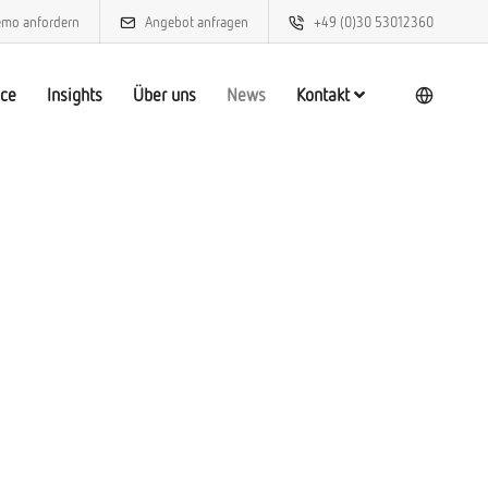
mo anfordern
Angebot anfragen
+49 (0)30 53012360
ice
Insights
Über uns
News
Kontakt