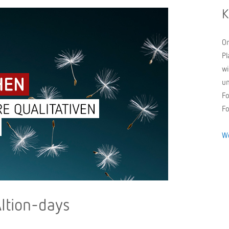
K
On
Pl
wi
un
Fo
Fo
We
Ition-days