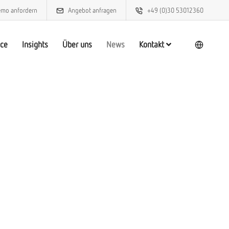
mo anfordern
Angebot anfragen
+49 (0)30 53012360
ice
Insights
Über uns
News
Kontakt