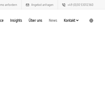
mo anfordern
Angebot anfragen
+49 (0)30 53012360
ice
Insights
Über uns
News
Kontakt