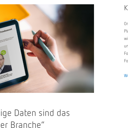
K
On
Pl
wi
un
Fo
Fo
We
ige Daten sind das
er Branche“