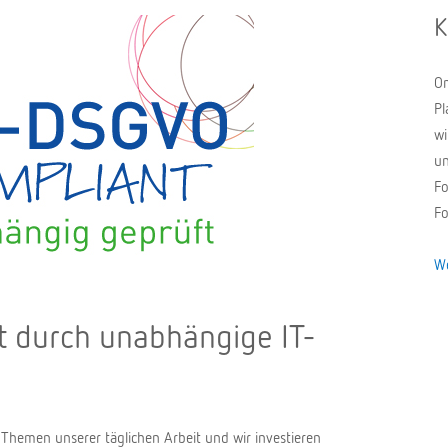
K
On
Pl
wi
un
Fo
Fo
We
t durch unabhängige IT-
 Themen unserer täglichen Arbeit und wir investieren