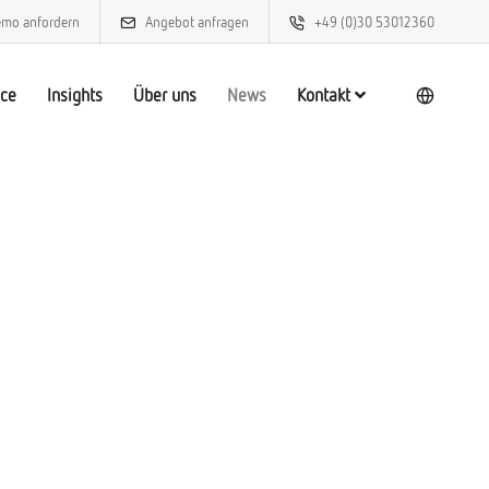
mo anfordern
Angebot anfragen
+49 (0)30 53012360
ice
Insights
Über uns
News
Kontakt