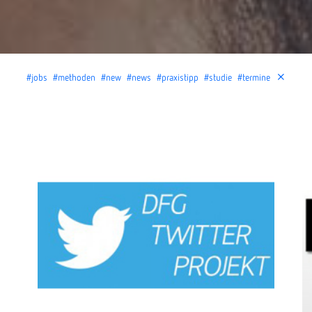
#jobs
#methoden
#new
#news
#praxistipp
#studie
#termine