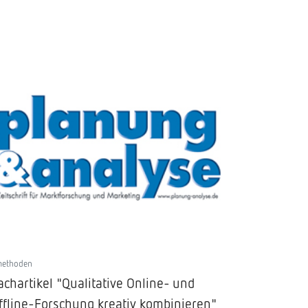
methoden
achartikel "Qualitative Online- und
ffline-Forschung kreativ kombinieren"