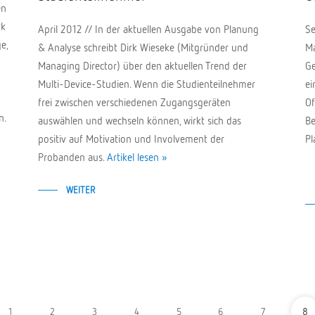
en
rk
April 2012 // In der aktuellen Ausgabe von Planung
Se
e,
& Analyse schreibt Dirk Wieseke (Mitgründer und
Ma
Managing Director) über den aktuellen Trend der
Ge
Multi-Device-Studien. Wenn die Studienteilnehmer
ei
frei zwischen verschiedenen Zugangsgeräten
Of
n.
auswählen und wechseln können, wirkt sich das
Be
positiv auf Motivation und Involvement der
Pl
Probanden aus.
Artikel lesen »
WEITER
1
2
3
4
5
6
7
8