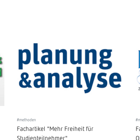
#methoden
#
Fachartikel "Mehr Freiheit für
F
Studienteilnehmer"
O