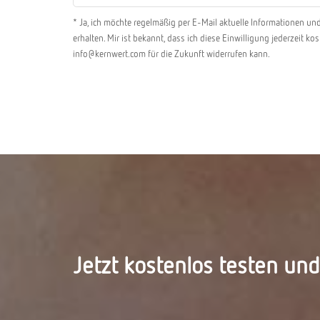
* Ja, ich möchte regelmäßig per E-Mail aktuelle Informationen 
erhalten. Mir ist bekannt, dass ich diese Einwilligung jederzeit k
info@kernwert.com für die Zukunft widerrufen kann.
Jetzt kostenlos testen un