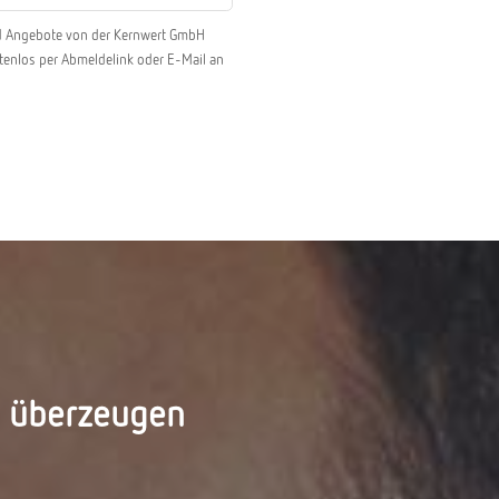
und Angebote von der Kernwert GmbH
ostenlos per Abmeldelink oder E-Mail an
d überzeugen