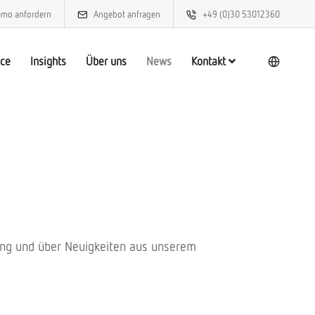
mo anfordern
Angebot anfragen
+49 (0)30 53012360
ice
Insights
Über uns
News
Kontakt
hung und über Neuigkeiten aus unserem