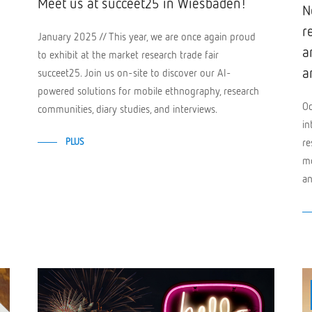
Meet us at succeet25 in Wiesbaden!
N
r
January 2025 // This year, we are once again proud
a
to exhibit at the market research trade fair
a
succeet25. Join us on-site to discover our AI-
powered solutions for mobile ethnography, research
Oc
communities, diary studies, and interviews.
in
PLUS
re
mo
an