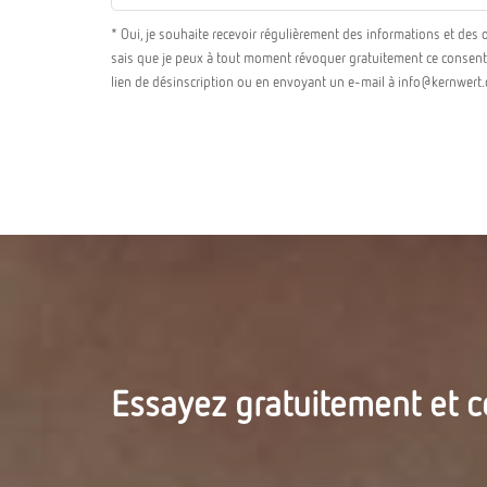
* Oui, je souhaite recevoir régulièrement des informations et des
sais que je peux à tout moment révoquer gratuitement ce consente
lien de désinscription ou en envoyant un e-mail à info@kernwert
Essayez gratuitement et 