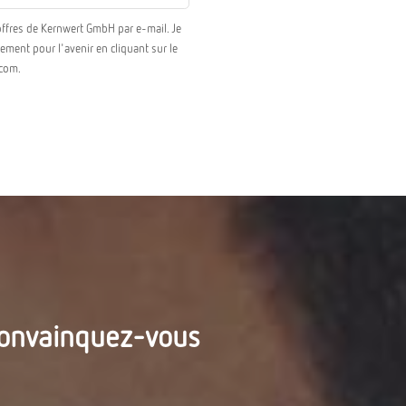
 offres de Kernwert GmbH par e-mail. Je
ment pour l'avenir en cliquant sur le
.com.
convainquez-vous