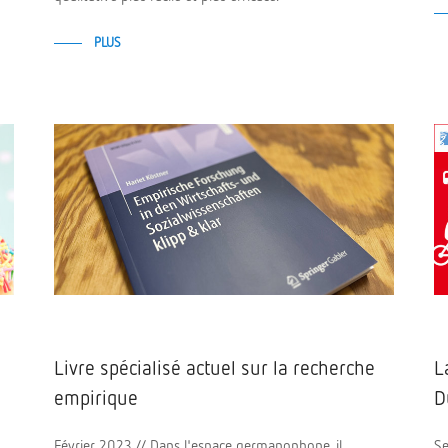
PLUS
Livre spécialisé actuel sur la recherche
L
empirique
D
Février 2023 // Dans l'espace germanophone, il
Se