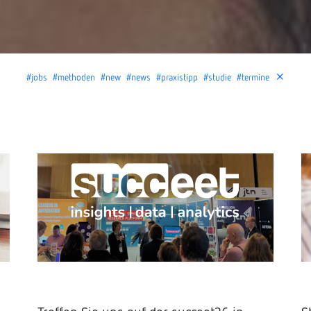
#jobs
#methoden
#new
#news
#praxistipp
#studie
#termine