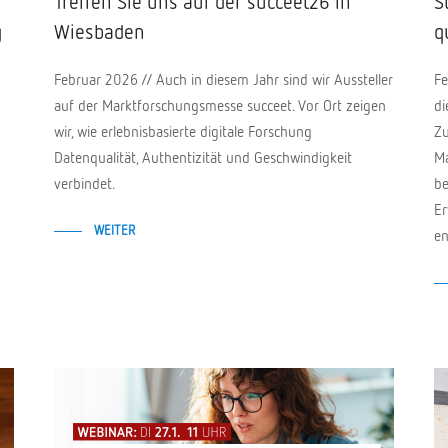
Treffen Sie uns auf der succeet26 in
S
g
Wiesbaden
q
Februar 2026 // Auch in diesem Jahr sind wir Aussteller
Fe
auf der Marktforschungsmesse succeet. Vor Ort zeigen
di
wir, wie erlebnisbasierte digitale Forschung
Zu
Datenqualität, Authentizität und Geschwindigkeit
Ma
verbindet.
be
Er
WEITER
en