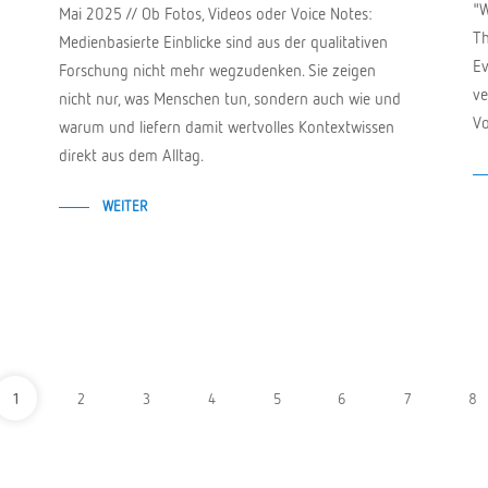
"W
Mai 2025 // Ob Fotos, Videos oder Voice Notes:
Th
Medienbasierte Einblicke sind aus der qualitativen
Ev
Forschung nicht mehr wegzudenken. Sie zeigen
ve
nicht nur, was Menschen tun, sondern auch wie und
Vo
warum und liefern damit wertvolles Kontextwissen
direkt aus dem Alltag.
WEITER
1
2
3
4
5
6
7
8