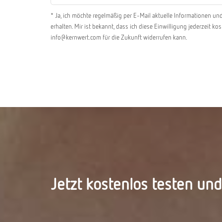
* Ja, ich möchte regelmäßig per E-Mail aktuelle Informationen 
erhalten. Mir ist bekannt, dass ich diese Einwilligung jederzeit k
info@kernwert.com für die Zukunft widerrufen kann.
Jetzt kostenlos testen un