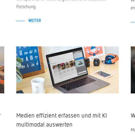
Forschung.
en
WEITER
r
Medien effizient erfassen und mit KI
W
multimodal auswerten
Ma