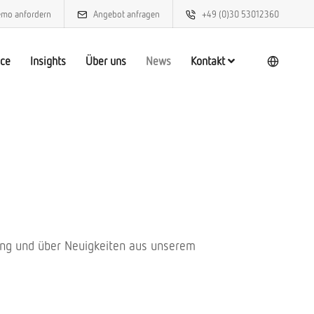
mo anfordern
Angebot anfragen
+49 (0)30 53012360
ice
Insights
Über uns
News
Kontakt
hung und über Neuigkeiten aus unserem