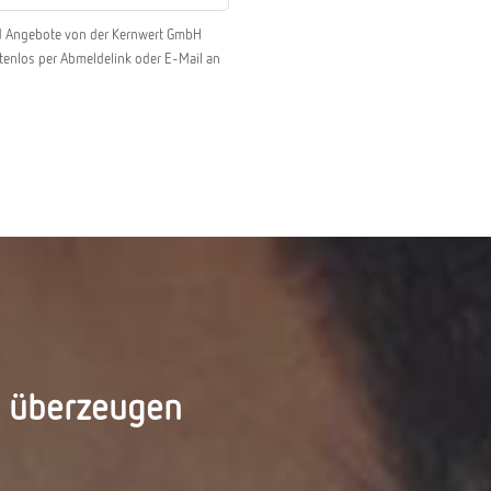
und Angebote von der Kernwert GmbH
ostenlos per Abmeldelink oder E-Mail an
d überzeugen